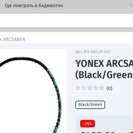
Где поиграть в бадминтон
Ч
ex ARCSABER
арт.
R-Y-ARC-2F-001
YONEX ARCSA
(Black/Green
(0)
Black/Green
-24%