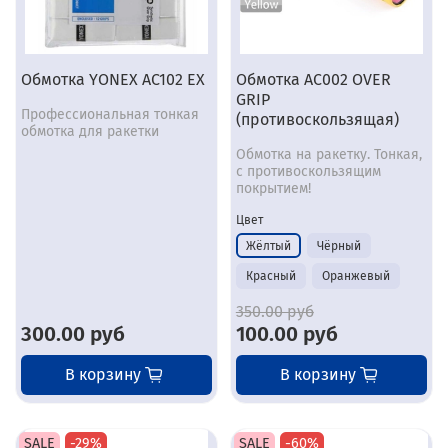
Обмотка YONEX AC102 EX
Обмотка AC002 OVER
GRIP
Профессиональная тонкая
(противоскользящая)
обмотка для ракетки
Обмотка на ракетку. Тонкая,
с противоскользящим
покрытием!
Цвет
Жёлтый
Чёрный
Красный
Оранжевый
350.00 руб
300.00 руб
100.00 руб
В корзину
В корзину
SALE
-29%
SALE
-60%