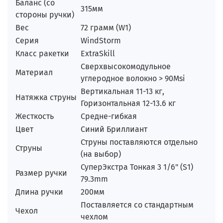
Баланс (со
315мм
стороны ручки)
Вес
72 грамм (W1)
Серия
WindStorm
Класс ракетки
ExtraSkill
Сверхвысокомодульное
Материал
углеродное волокно > 90Msi
Вертикальная 11-13 кг,
Натяжка струны
Горизонтальная 12-13.6 кг
Жесткость
Средне-гибкая
Цвет
Синий Бриллиант
Струны поставляются отдельно
Струны
(на выбор)
СуперЭкстра Тонкая 3 1/6" (S1)
Размер ручки
79.3mm
Длина ручки
200мм
Поставляется со стандартным
Чехол
чехлом